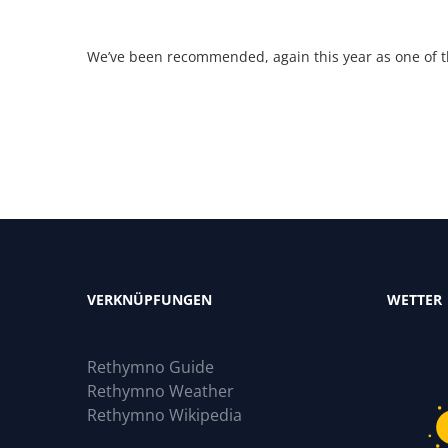
We’ve been recommended, again this year as one of 
VERKNÜPFUNGEN
WETTER
Rethymno Guide
Rethymno Weather
Rethymno Wikipedia