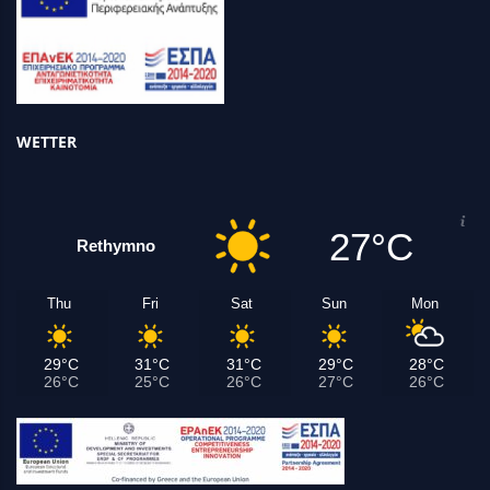
WETTER
27°C
Rethymno
Thu
Fri
Sat
Sun
Mon
29°C
31°C
31°C
29°C
28°C
26°C
25°C
26°C
27°C
26°C