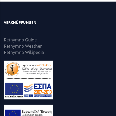
VERKNÜPFUNGEN
Rethymno Guide
Rethymno Weather
Rethymno Wikipedia