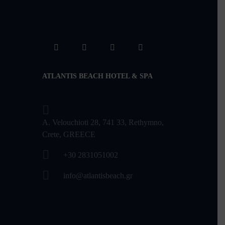
ATLANTIS BEACH HOTEL & SPA
A. Velouchioti 28, 741 33, Rethymno,
Crete, GREECE
+30 2831051002
info@atlantisbeach.gr