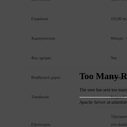
Επιφάνεια:
110,00 m
Χωρητικότητα:
Θέατρο: 6
Φως ημέρας:
Ναι
Βοηθητικοί χώροι:
Φουαγιέ, 
Τοποθεσία:
Κτίριο Γ΄
Τηλεόραση
Εξοπλισμός:
στο Διαδί