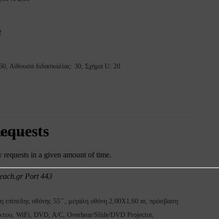
2
0, Αίθουσα διδασκαλίας: 30, Σχήμα U: 20
Τουαλέτες
 επίπεδης οθόνης 55’’, μεγάλη οθόνη 2,00X1,60 m, πρόσβαση
κτυο, WiFi, DVD, A/C, Overhear/Slide/DVD Projector,